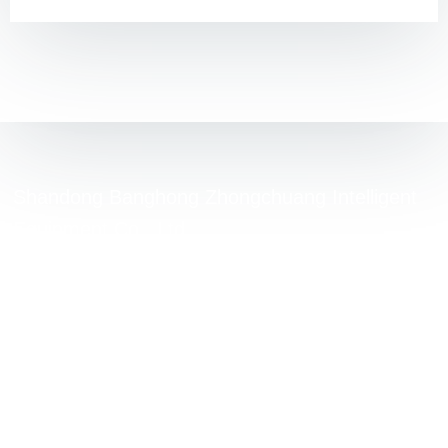
Shandong Banghong Zhongchuang Intelligent
Equipment Co., Ltd.
Служба поддержки онлайн:
86-13508921191
Адрес: Линьцин, Ляочэн, провинция Шаньдун
copyright © 2022 Shandong Banghong Zhongchuang Intelligent
Equipment Co., Ltd.