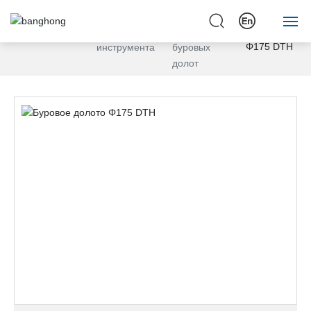
Буровое
категория
Серия
Продукты
долото
продукта
бурового
серии
Φ175 DTH
инструмента
буровых
Домашняя страница
долот
Серия бурового оборудования
Серия бурового инструмента
Серия буровых принадлежностей
Послепродажное обслуживание
О Банхонге
свяжитесь с нами